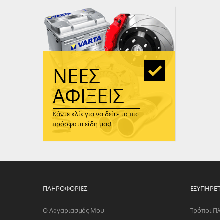
WAST
RENA
ΑΝΤΛ
ΛΕΊΠ
(TURB
ΝΈΕΣ
ΑΝΤΛ
ΑΦΊΞΕΙΣ
Κάντε κλίκ για να δείτε τα πιο
πρόσφατα είδη μας!
ΠΛΗΡΟΦΟΡΊΕΣ
ΕΞΥΠΗΡΈ
Ο Λογαριασμός Μου
Τρόποι Π