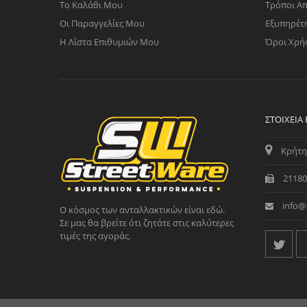
Το Καλάθι Μου
Τρόποι Α
Οι Παραγγελίες Μου
Εξυπηρέτ
Η Λίστα Επιθυμιών Μου
Όροι Χρή
ΣΤΟΙΧΕΊΑ
Κρήτη
21180
info@
Ο κόσμος των ανταλλακτικών είναι εδώ.
Σε μας θα βρείτε ότι ζητάτε στις καλύτερες
τιμές της αγοράς.