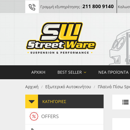
211 800 9140
Γραμμή εξυπηρέτησης :
Καλωσο
ΑΡΧΙΚΉ
BEST SELLER
ΝΈΑ ΠΡΟΪΌΝΤΑ
Αρχική
Εξωτερικό Αυτοκινήτου
Πλαϊνά Πίσω Spo
/
/
ΚΑΤΗΓΟΡΊΕΣ
OFFERS
FORG
MAXT