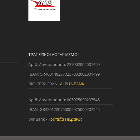
ΤΡΑΠΕΖΙΚΟΊ ΛΟΓΑΡΙΑΣΜΟΊ
Αριθ. Λογαριασμού: 237002002001499
IBAN: GR4601402370237002002001499
BIC: CRBAGRAA -
ALPHA BANK
Αριθ. Λογαριασμού: 005075090207545
IBAN: GR4201720750005075090207545
WinBank -
Τράπεζα Πειραιώς