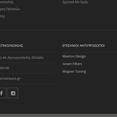
ποστολής
Σχετικά Με Εμάς
ηση Πελατών
σης
 ΕΠΙΚΟΙΝΩΝΊΑΣ
ΕΠΊΣΗΜΟΙ ΑΝΤΙΠΡΌΣΩΠΟΙ
Maxton Design
ς 44, Αργυρούπολη, Ελλάδα
Green Filters
09140
Wagner Tuning
streetware.gr