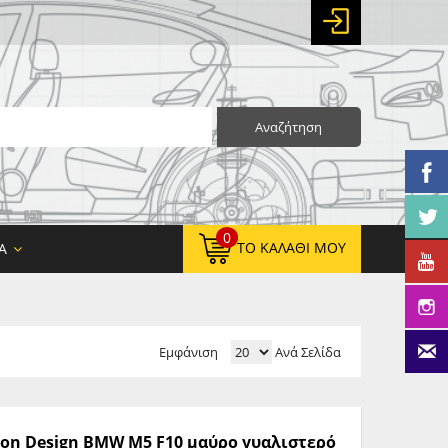
Αναζήτηση
0
ΤΟ ΚΑΛΆΘΙ ΜΟΥ
Α
Εμφάνιση
Ανά Σελίδα
0,00 €
ΚΑΘΑΡΌ ΣΎΝΟΛΟ:
0,00 €
ΤΕΛΙΚΌ ΣΎΝΟΛΟ:
ton Design BMW M5 F10 μαύρο γυαλιστερό