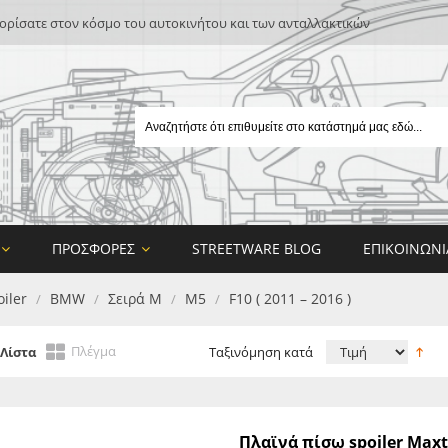
ρίσατε στον κόσμο του αυτοκινήτου και των ανταλλακτικών
ΠΡΟΣΦΟΡΈΣ
STREETWARE BLOG
ΕΠΙΚΟΙΝΩΝΊ
iler
BMW
Σειρά M
M5
F10 ( 2011 – 2016 )
/
/
/
/
Πλέγμα
Λίστα
Ταξινόμηση κατά
E
Πλαϊνά πίσω spoiler Max
ON DESIGN