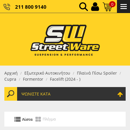
0
211 800 9140
0,00 €
ΚΑΘΑΡΌ ΣΎΝΟΛΟ:
0,00 €
ΤΕΛΙΚΌ ΣΎΝΟΛΟ:
Αρχική
Εξωτερικό Αυτοκινήτου
Πλαϊνά Πίσω Spoiler
/
/
/
Cupra
Formentor
Facelift (2024 - )
/
/
ΨΩΝΊΣΤΕ ΚΑΤΆ
Πλέγμα
Λίστα