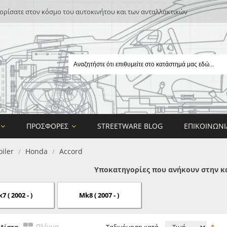
ρίσατε στον κόσμο του αυτοκινήτου και των ανταλλακτικών
ΠΡΟΣΦΟΡΈΣ
STREETWARE BLOG
ΕΠΙΚΟΙΝΩΝΊ
iler
Honda
Accord
/
/
Υποκατηγορίες που ανήκουν στην κ
7 ( 2002 - )
Mk8 ( 2007 - )
E
ON DESIGN
Πλέγμα
Λίστα