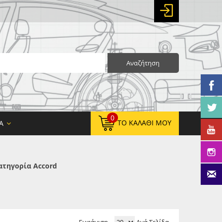
Αναζήτηση
0
ΤΟ ΚΑΛΆΘΙ ΜΟΥ
Α
ατηγορία Accord
0,00 €
ΚΑΘΑΡΌ ΣΎΝΟΛΟ:
0,00 €
ΤΕΛΙΚΌ ΣΎΝΟΛΟ: