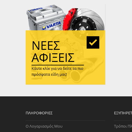
WAST
RENA
ΑΝΤΛ
ΛΕΊΠ
(TURB
ΝΈΕΣ
ΑΝΤΛ
ΑΦΊΞΕΙΣ
Κάντε κλίκ για να δείτε τα πιο
πρόσφατα είδη μας!
ΠΛΗΡΟΦΟΡΊΕΣ
ΕΞΥΠΗΡΈ
Ο Λογαριασμός Μου
Τρόποι Π