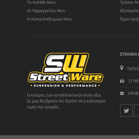
Το Καλάθι Μου
Τρόποι Α
Οι Παραγγελίες Μου
Εξυπηρέτ
Η Λίστα Επιθυμιών Μου
Όροι Χρή
ΣΤΟΙΧΕΊΑ
Κρήτη
21180
info@
Ο κόσμος των ανταλλακτικών είναι εδώ.
Σε μας θα βρείτε ότι ζητάτε στις καλύτερες
τιμές της αγοράς.