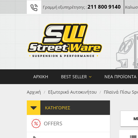
211 800 9140
Γραμμή εξυπηρέτησης :
Καλωσο
ΑΡΧΙΚΉ
BEST SELLER
ΝΈΑ ΠΡΟΪΌΝΤΑ
Αρχική
Εξωτερικό Αυτοκινήτου
Πλαϊνά Πίσω Spo
/
/
ΚΑΤΗΓΟΡΊΕΣ
Mk
OFFERS
FORG
MAXT