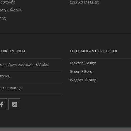
ποστολής
Σχετικά Με Εμάς
ηση Πελατών
σης
 ΕΠΙΚΟΙΝΩΝΊΑΣ
ΕΠΊΣΗΜΟΙ ΑΝΤΙΠΡΌΣΩΠΟΙ
Maxton Design
ς 44, Αργυρούπολη, Ελλάδα
Green Filters
09140
Wagner Tuning
streetware.gr