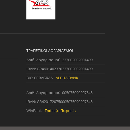
ΤΡΑΠΕΖΙΚΟΊ ΛΟΓΑΡΙΑΣΜΟΊ
Αριθ. Λογαριασμού: 237002002001499
IBAN: GR4601402370237002002001499
BIC: CRBAGRAA -
ALPHA BANK
Αριθ. Λογαριασμού: 005075090207545
IBAN: GR4201720750005075090207545
WinBank -
Τράπεζα Πειραιώς