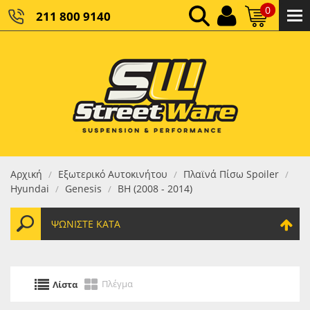
0
211 800 9140
0,00 €
ΚΑΘΑΡΌ ΣΎΝΟΛΟ:
0,00 €
ΤΕΛΙΚΌ ΣΎΝΟΛΟ:
Αρχική
Εξωτερικό Αυτοκινήτου
Πλαϊνά Πίσω Spoiler
/
/
/
Hyundai
Genesis
BH (2008 - 2014)
/
/
ΨΩΝΊΣΤΕ ΚΑΤΆ
Πλέγμα
Λίστα