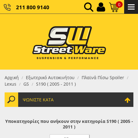
0
211 800 9140
0,00 €
ΚΑΘΑΡΌ ΣΎΝΟΛΟ:
0,00 €
ΤΕΛΙΚΌ ΣΎΝΟΛΟ:
Αρχική
Εξωτερικό Αυτοκινήτου
Πλαϊνά Πίσω Spoiler
/
/
/
Lexus
GS
S190 ( 2005 - 2011 )
/
/
ΨΩΝΊΣΤΕ ΚΑΤΆ
Υποκατηγορίες που ανήκουν στην κατηγορία S190 ( 2005 -
2011 )