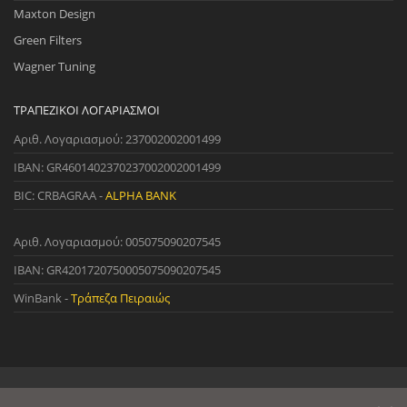
Maxton Design
Green Filters
Wagner Tuning
ΤΡΑΠΕΖΙΚΟΊ ΛΟΓΑΡΙΑΣΜΟΊ
Αριθ. Λογαριασμού: 237002002001499
IBAN: GR4601402370237002002001499
BIC: CRBAGRAA -
ALPHA BANK
Αριθ. Λογαριασμού: 005075090207545
IBAN: GR4201720750005075090207545
WinBank -
Τράπεζα Πειραιώς
© 2022 StreetWare. All Rights Reserved. | Designed and Developed
by