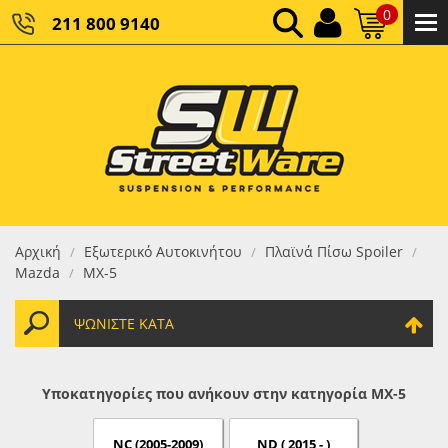
0
211 800 9140
0,00 €
ΚΑΘΑΡΌ ΣΎΝΟΛΟ:
0,00 €
ΤΕΛΙΚΌ ΣΎΝΟΛΟ:
Αρχική
Εξωτερικό Αυτοκινήτου
Πλαϊνά Πίσω Spoiler
/
/
/
Mazda
MX-5
/
ΨΩΝΊΣΤΕ ΚΑΤΆ
Υποκατηγορίες που ανήκουν στην κατηγορία MX-5
NC (2005-2009)
ND ( 2015 - )