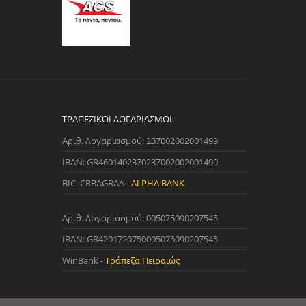
ΤΡΑΠΕΖΙΚΟΊ ΛΟΓΑΡΙΑΣΜΟΊ
Αριθ. Λογαριασμού: 237002002001499
IBAN: GR4601402370237002002001499
BIC: CRBAGRAA -
ALPHA BANK
Αριθ. Λογαριασμού: 005075090207545
IBAN: GR4201720750005075090207545
WinBank -
Τράπεζα Πειραιώς