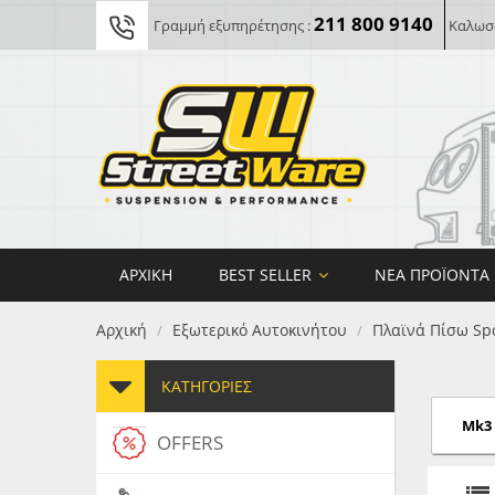
211 800 9140
Γραμμή εξυπηρέτησης :
Καλωσο
ΑΡΧΙΚΉ
BEST SELLER
ΝΈΑ ΠΡΟΪΌΝΤΑ
Αρχική
Εξωτερικό Αυτοκινήτου
Πλαϊνά Πίσω Spo
/
/
ΚΑΤΗΓΟΡΊΕΣ
Mk3 (
OFFERS
FORG
MAXT