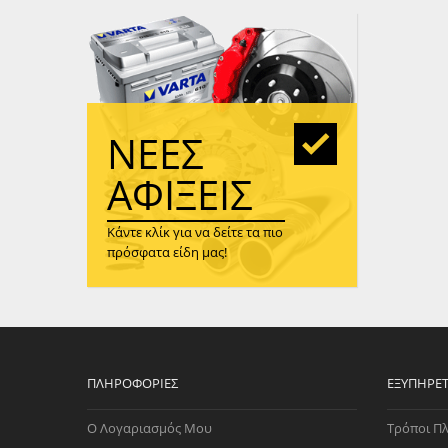
WAST
RENA
ΑΝΤΛ
ΛΕΊΠ
(TURB
ΝΈΕΣ
ΑΝΤΛ
ΑΦΊΞΕΙΣ
Κάντε κλίκ για να δείτε τα πιο
πρόσφατα είδη μας!
ΠΛΗΡΟΦΟΡΊΕΣ
ΕΞΥΠΗΡΈ
Ο Λογαριασμός Μου
Τρόποι Π