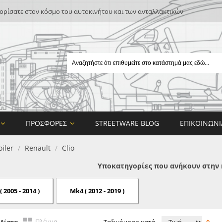
ρίσατε στον κόσμο του αυτοκινήτου και των ανταλλακτικών
ΠΡΟΣΦΟΡΈΣ
STREETWARE BLOG
ΕΠΙΚΟΙΝΩΝΊ
iler
Renault
Clio
/
/
Υποκατηγορίες που ανήκουν στην 
 2005 - 2014 )
Mk4 ( 2012 - 2019 )
E
ON DESIGN
Πλέγμα
Λίστα