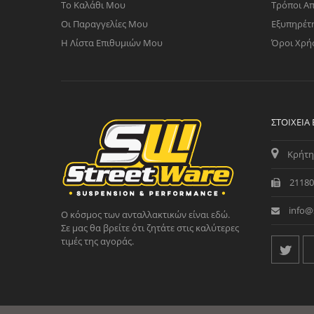
Το Καλάθι Μου
Τρόποι Α
Οι Παραγγελίες Μου
Εξυπηρέτ
Η Λίστα Επιθυμιών Μου
Όροι Χρή
ΣΤΟΙΧΕΊΑ
Κρήτη
21180
info@
Ο κόσμος των ανταλλακτικών είναι εδώ.
Σε μας θα βρείτε ότι ζητάτε στις καλύτερες
τιμές της αγοράς.