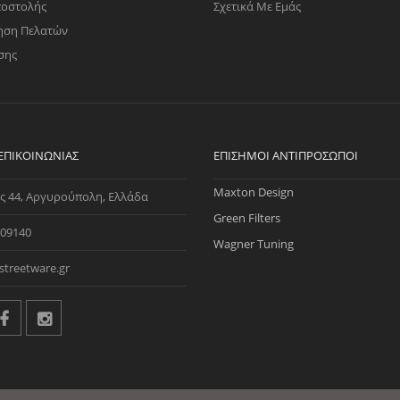
ποστολής
Σχετικά Με Εμάς
ηση Πελατών
σης
 ΕΠΙΚΟΙΝΩΝΊΑΣ
ΕΠΊΣΗΜΟΙ ΑΝΤΙΠΡΌΣΩΠΟΙ
Maxton Design
ς 44, Αργυρούπολη, Ελλάδα
Green Filters
09140
Wagner Tuning
streetware.gr