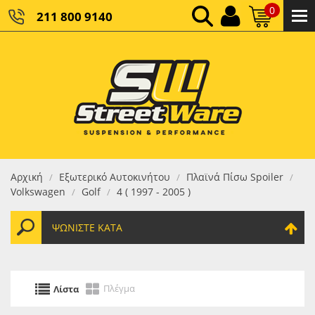
0
211 800 9140
0,00 €
ΚΑΘΑΡΌ ΣΎΝΟΛΟ:
0,00 €
ΤΕΛΙΚΌ ΣΎΝΟΛΟ:
Αρχική
Εξωτερικό Αυτοκινήτου
Πλαϊνά Πίσω Spoiler
/
/
/
Volkswagen
Golf
4 ( 1997 - 2005 )
/
/
ΨΩΝΊΣΤΕ ΚΑΤΆ
Πλέγμα
Λίστα