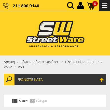
0
211 800 9140
0,00 €
ΚΑΘΑΡΌ ΣΎΝΟΛΟ:
0,00 €
ΤΕΛΙΚΌ ΣΎΝΟΛΟ:
Αρχική
Εξωτερικό Αυτοκινήτου
Πλαϊνά Πίσω Spoiler
/
/
/
Volvo
V50
/
ΨΩΝΊΣΤΕ ΚΑΤΆ
Πλέγμα
Λίστα