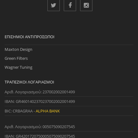
ΕΠΊΣΗΜΟΙ ΑΝΤΙΠΡΌΣΩΠΟΙ
Maxton Design
Green Filters
Wagner Tuning
ΤΡΑΠΕΖΙΚΟΊ ΛΟΓΑΡΙΑΣΜΟΊ
Αριθ. Λογαριασμού: 237002002001499
IBAN: GR4601402370237002002001499
BIC: CRBAGRAA -
ALPHA BANK
Αριθ. Λογαριασμού: 005075090207545
IBAN: GR4201720750005075090207545