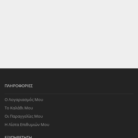
ΠΛΗΡΟΦΟΡΊΕΣ
Ο Λογαριασμός Μου
Το Καλάθι Μου
Οι Παραγγελίες Μου
Η Λίστα Επιθυμιών Μου
ΕΞΥΠΗΡΈΤΗΣΗ