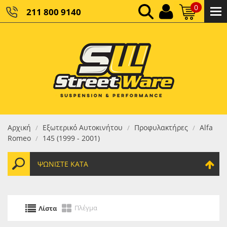
0
211 800 9140
0,00 €
ΚΑΘΑΡΌ ΣΎΝΟΛΟ:
0,00 €
ΤΕΛΙΚΌ ΣΎΝΟΛΟ:
Αρχική
Εξωτερικό Αυτοκινήτου
Προφυλακτήρες
Alfa
/
/
/
Romeo
145 (1999 - 2001)
/
ΨΩΝΊΣΤΕ ΚΑΤΆ
Πλέγμα
Λίστα