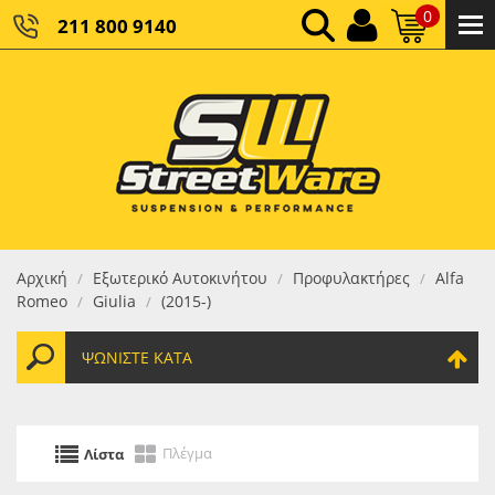
0
211 800 9140
0,00 €
ΚΑΘΑΡΌ ΣΎΝΟΛΟ:
0,00 €
ΤΕΛΙΚΌ ΣΎΝΟΛΟ:
Αρχική
Εξωτερικό Αυτοκινήτου
Προφυλακτήρες
Alfa
/
/
/
Romeo
Giulia
(2015-)
/
/
ΨΩΝΊΣΤΕ ΚΑΤΆ
Πλέγμα
Λίστα