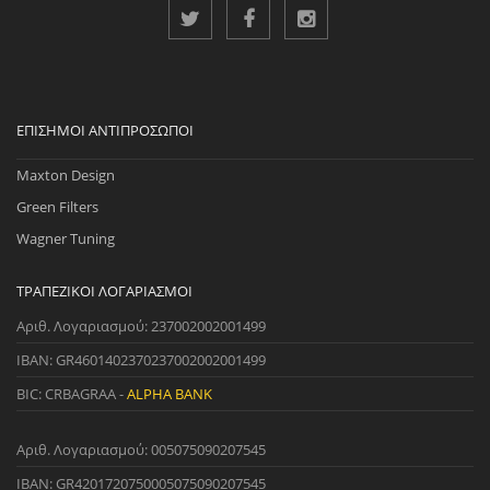
ΕΠΊΣΗΜΟΙ ΑΝΤΙΠΡΌΣΩΠΟΙ
Maxton Design
Green Filters
Wagner Tuning
ΤΡΑΠΕΖΙΚΟΊ ΛΟΓΑΡΙΑΣΜΟΊ
Αριθ. Λογαριασμού: 237002002001499
IBAN: GR4601402370237002002001499
BIC: CRBAGRAA -
ALPHA BANK
Αριθ. Λογαριασμού: 005075090207545
IBAN: GR4201720750005075090207545