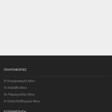
ΠΛΗΡΟΦΟΡΊΕΣ
Ο Λογαριασμός Μου
Το Καλάθι Μου
Οι Παραγγελίες Μου
Η Λίστα Επιθυμιών Μου
ΕΞΥΠΗΡΈΤΗΣΗ