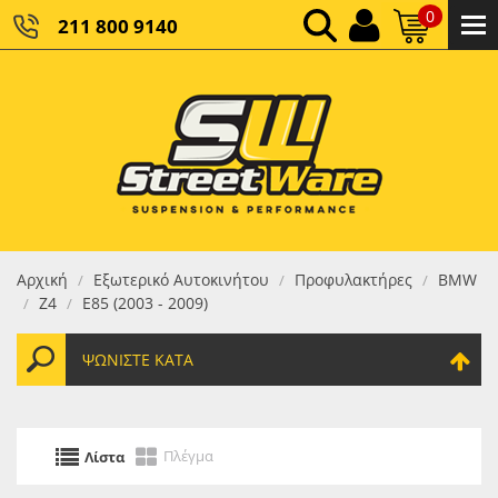
0
211 800 9140
0,00 €
ΚΑΘΑΡΌ ΣΎΝΟΛΟ:
0,00 €
ΤΕΛΙΚΌ ΣΎΝΟΛΟ:
Αρχική
Εξωτερικό Αυτοκινήτου
Προφυλακτήρες
BMW
/
/
/
Ζ4
Ε85 (2003 - 2009)
/
/
ΨΩΝΊΣΤΕ ΚΑΤΆ
Πλέγμα
Λίστα