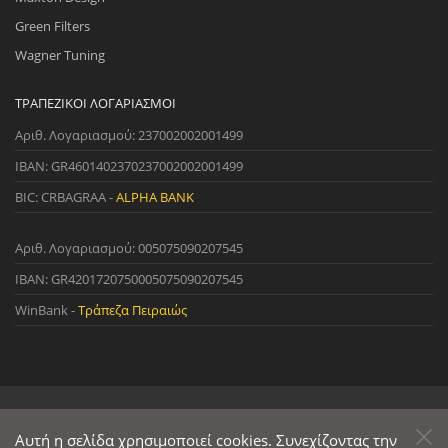
Green Filters
Wagner Tuning
ΤΡΑΠΕΖΙΚΟΊ ΛΟΓΑΡΙΑΣΜΟΊ
Αριθ. Λογαριασμού: 237002002001499
IBAN: GR4601402370237002002001499
BIC: CRBAGRAA -
ALPHA BANK
Αριθ. Λογαριασμού: 005075090207545
IBAN: GR4201720750005075090207545
WinBank -
Τράπεζα Πειραιώς
© 2022 StreetWare. All Rights Reserved. | Designed and Developed
by
Αυτή η σελίδα χρησιμοποιεί cookies. Συνεχίζοντας την
Primesoft
&
CodeCave