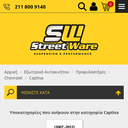
0
211 800 9140
0,00 €
ΚΑΘΑΡΌ ΣΎΝΟΛΟ:
0,00 €
ΤΕΛΙΚΌ ΣΎΝΟΛΟ:
Αρχική
Εξωτερικό Αυτοκινήτου
Προφυλακτήρες
/
/
/
Chevrolet
Captiva
/
ΨΩΝΊΣΤΕ ΚΑΤΆ
Υποκατηγορίες που ανήκουν στην κατηγορία Captiva
(2007 -2012)