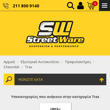
0
211 800 9140
0,00 €
ΚΑΘΑΡΌ ΣΎΝΟΛΟ:
0,00 €
ΤΕΛΙΚΌ ΣΎΝΟΛΟ:
Αρχική
Εξωτερικό Αυτοκινήτου
Προφυλακτήρες
/
/
/
Chevrolet
Trax
/
ΨΩΝΊΣΤΕ ΚΑΤΆ
Υποκατηγορίες που ανήκουν στην κατηγορία Trax
(2013-)