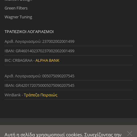
Green Filters
Wagner Tuning
ΤΡΑΠΕΖΙΚΟΊ ΛΟΓΑΡΙΑΣΜΟΊ
Αριθ. Λογαριασμού: 237002002001499
IBAN: GR4601402370237002002001499
BIC: CRBAGRAA -
ALPHA BANK
Αριθ. Λογαριασμού: 005075090207545
IBAN: GR4201720750005075090207545
WinBank -
Τράπεζα Πειραιώς
© 2022 StreetWare. All Rights Reserved. | Designed and Developed
by
Αυτή η σελίδα χρησιμοποιεί cookies. Συνεχίζοντας την
Primesoft
&
CodeCave