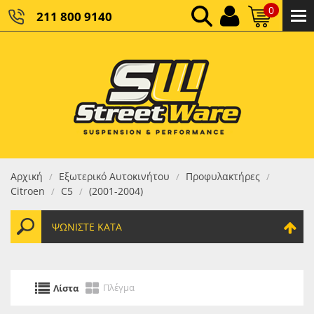
0
211 800 9140
0,00 €
ΚΑΘΑΡΌ ΣΎΝΟΛΟ:
0,00 €
ΤΕΛΙΚΌ ΣΎΝΟΛΟ:
Αρχική
Εξωτερικό Αυτοκινήτου
Προφυλακτήρες
/
/
/
Citroen
C5
(2001-2004)
/
/
ΨΩΝΊΣΤΕ ΚΑΤΆ
Πλέγμα
Λίστα