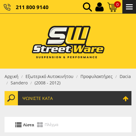
0
211 800 9140
0,00 €
ΚΑΘΑΡΌ ΣΎΝΟΛΟ:
0,00 €
ΤΕΛΙΚΌ ΣΎΝΟΛΟ:
Αρχική
Εξωτερικό Αυτοκινήτου
Προφυλακτήρες
Dacia
/
/
/
Sandero
(2008 - 2012)
/
/
ΨΩΝΊΣΤΕ ΚΑΤΆ
Πλέγμα
Λίστα