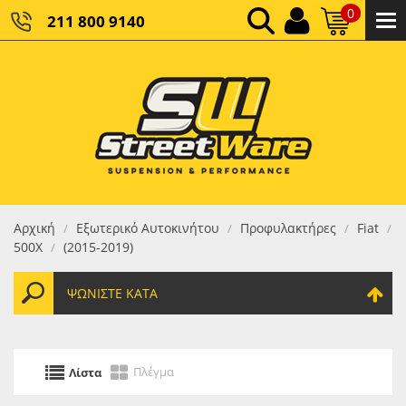
0
211 800 9140
0,00 €
ΚΑΘΑΡΌ ΣΎΝΟΛΟ:
0,00 €
ΤΕΛΙΚΌ ΣΎΝΟΛΟ:
Αρχική
Εξωτερικό Αυτοκινήτου
Προφυλακτήρες
Fiat
/
/
/
/
500Χ
(2015-2019)
/
ΨΩΝΊΣΤΕ ΚΑΤΆ
Πλέγμα
Λίστα