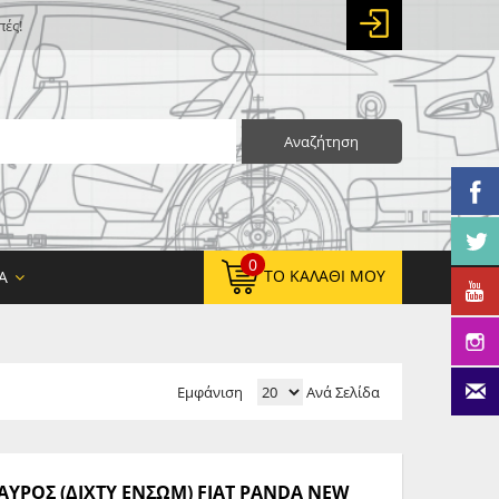
πές!
Αναζήτηση
0
ΤΟ ΚΑΛΆΘΙ ΜΟΥ
Α
Εμφάνιση
Ανά Σελίδα
0,00 €
ΚΑΘΑΡΌ ΣΎΝΟΛΟ:
0,00 €
ΤΕΛΙΚΌ ΣΎΝΟΛΟ:
ΥΡΟΣ (ΔΙΧΤΥ ΕΝΣΩΜ) FIAT PANDA NEW