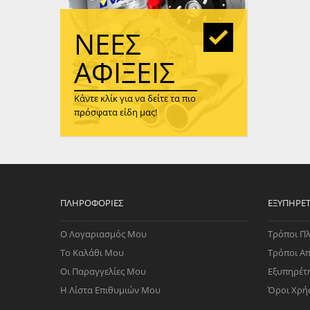
WAST
RENA
ΝΈΕΣ
ΑΝΤΛ
ΛΕΊΠ
ΑΦΊΞΕΙΣ
(TURB
Κάντε κλίκ για να δείτε τα πιο
ΑΝΤΛ
πρόσφατα είδη μας!
ΠΛΗΡΟΦΟΡΊΕΣ
ΕΞΥΠΗΡΈ
Ο Λογαριασμός Μου
Τρόποι Π
Το Καλάθι Μου
Τρόποι Α
Οι Παραγγελίες Μου
Εξυπηρέτ
Η Λίστα Επιθυμιών Μου
Όροι Χρή