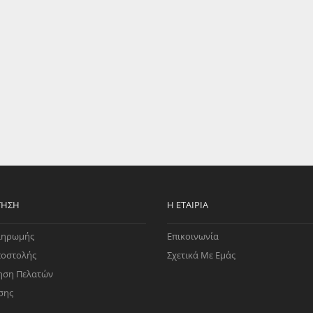
EGATE
ΚΆΛΥΜΜΑ
ULT
CUPRA
ΊΑ ΒΕΝΖΊΝΗΣ
ΨΕΥΤΟΚΆΠΑΚΟΥ
ΤΗΣ ΥΠΟΠΊΕΣΗΣ
ΒΆΣΕΙΣ ΜΗΧΑΝΉΣ
O)
ΊΑ ΝΕΡΟΎ
ΤΗΣΗ
Η ΕΤΑΙΡΊΑ
ληρωμής
Επικοινωνία
ποστολής
Σχετικά Με Εμάς
ηση Πελατών
σης