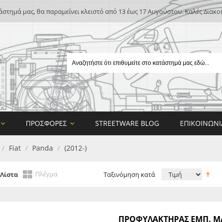
άστημά μας, θα παραμείνει κλειστό από 13 έως 17 Αυγούστου. Καλές Διακο
ΠΡΟΣΦΟΡΈΣ
STREETWARE BLOG
ΕΠΙΚΟΙΝΩΝΊ
Fiat
Panda
(2012-)
/
/
/
Πλέγμα
Λίστα
Ταξινόμηση κατά
E
ΠΡΟΦΥΛΑΚΤΗΡΑΣ ΕΜΠ. ΜΑ
ON DESIGN