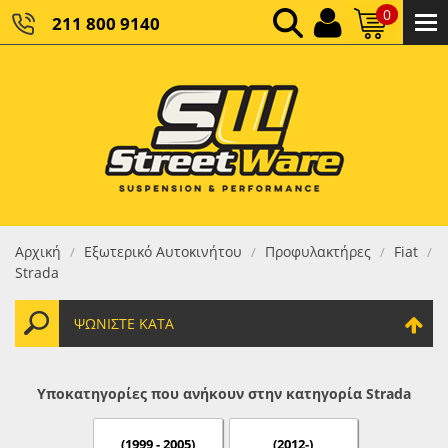
0
211 800 9140
0,00 €
ΚΑΘΑΡΌ ΣΎΝΟΛΟ:
0,00 €
ΤΕΛΙΚΌ ΣΎΝΟΛΟ:
Αρχική
Εξωτερικό Αυτοκινήτου
Προφυλακτήρες
Fiat
/
/
/
/
Strada
ΨΩΝΊΣΤΕ ΚΑΤΆ
Υποκατηγορίες που ανήκουν στην κατηγορία Strada
(1999 - 2005)
(2012-)