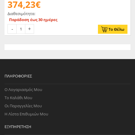
374,23€
Διαθεσιμότητα:
Παράδοση έως 30 ημέρες
Το Θέλω
ΠΛΗΡΟΦΟΡΊΕΣ
Ο Λογαριασμός Μου
Το Καλάθι Μου
Οι Παραγγελίες Μου
Η Λίστα Επιθυμιών Μου
ΕΞΥΠΗΡΈΤΗΣΗ