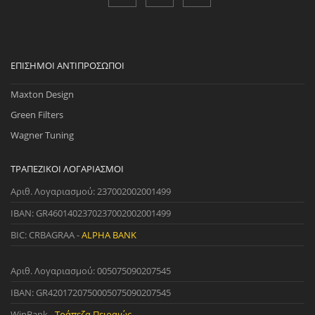
ΕΠΊΣΗΜΟΙ ΑΝΤΙΠΡΌΣΩΠΟΙ
Maxton Design
Green Filters
Wagner Tuning
ΤΡΑΠΕΖΙΚΟΊ ΛΟΓΑΡΙΑΣΜΟΊ
Αριθ. Λογαριασμού: 237002002001499
IBAN: GR4601402370237002002001499
BIC: CRBAGRAA -
ALPHA BANK
Αριθ. Λογαριασμού: 005075090207545
IBAN: GR4201720750005075090207545
WinBank -
Τράπεζα Πειραιώς