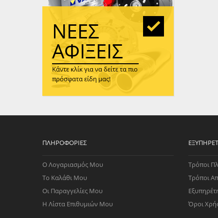
WAST
RENA
ΝΈΕΣ
ΑΝΤΛ
ΛΕΊΠ
ΑΦΊΞΕΙΣ
(TURB
Κάντε κλίκ για να δείτε τα πιο
ΑΝΤΛ
πρόσφατα είδη μας!
ΠΛΗΡΟΦΟΡΊΕΣ
ΕΞΥΠΗΡΈ
Ο Λογαριασμός Μου
Τρόποι Π
Το Καλάθι Μου
Τρόποι Α
Οι Παραγγελίες Μου
Εξυπηρέτ
Η Λίστα Επιθυμιών Μου
Όροι Χρή