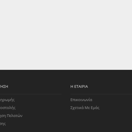
EGATE
ΚΆΛΥΜΜΑ
ULT
CUPRA
ΊΑ ΒΕΝΖΊΝΗΣ
ΨΕΥΤΟΚΆΠΑΚΟΥ
ΤΗΣ ΥΠΟΠΊΕΣΗΣ
ΒΆΣΕΙΣ ΜΗΧΑΝΉΣ
O)
ΊΑ ΝΕΡΟΎ
ΤΗΣΗ
Η ΕΤΑΙΡΊΑ
ληρωμής
Επικοινωνία
ποστολής
Σχετικά Με Εμάς
ηση Πελατών
σης