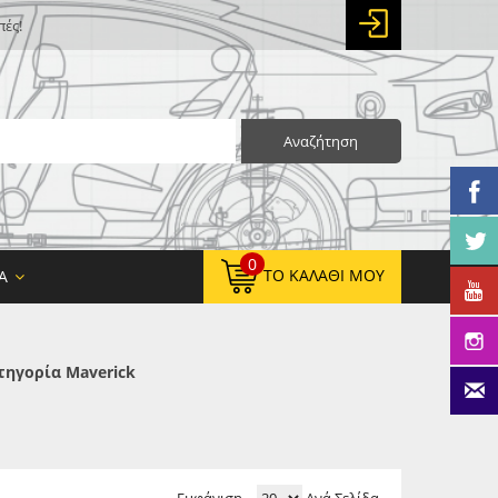
πές!
Αναζήτηση
0
ΤΟ ΚΑΛΆΘΙ ΜΟΥ
Α
τηγορία Maverick
0,00 €
ΚΑΘΑΡΌ ΣΎΝΟΛΟ:
0,00 €
ΤΕΛΙΚΌ ΣΎΝΟΛΟ: