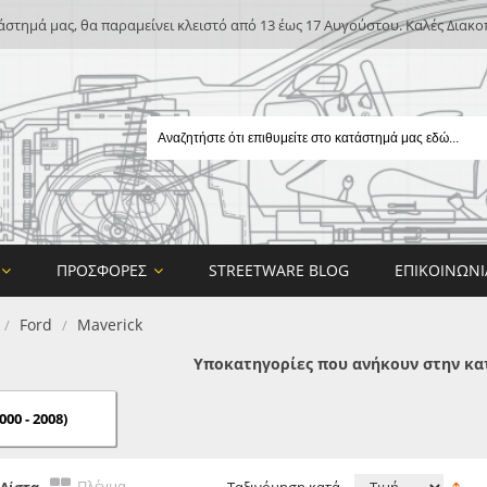
άστημά μας, θα παραμείνει κλειστό από 13 έως 17 Αυγούστου. Καλές Διακο
ΠΡΟΣΦΟΡΈΣ
STREETWARE BLOG
ΕΠΙΚΟΙΝΩΝΊ
Ford
Maverick
/
/
Υποκατηγορίες που ανήκουν στην κα
000 - 2008)
E
ON DESIGN
Πλέγμα
Λίστα