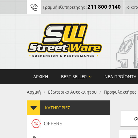
211 800 9140
Γραμμή εξυπηρέτησης :
Το κατ
ΑΡΧΙΚΉ
BEST SELLER
ΝΈΑ ΠΡΟΪΌΝΤΑ
Αρχική
Εξωτερικό Αυτοκινήτου
Προφυλακτήρες
/
/
ΚΑΤΗΓΟΡΊΕΣ
(2
OFFERS
FORG
MAXT