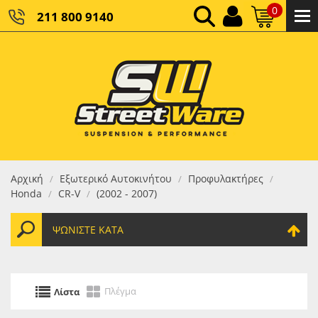
0
211 800 9140
0,00 €
ΚΑΘΑΡΌ ΣΎΝΟΛΟ:
0,00 €
ΤΕΛΙΚΌ ΣΎΝΟΛΟ:
Αρχική
Εξωτερικό Αυτοκινήτου
Προφυλακτήρες
/
/
/
Honda
CR-V
(2002 - 2007)
/
/
ΨΩΝΊΣΤΕ ΚΑΤΆ
Πλέγμα
Λίστα