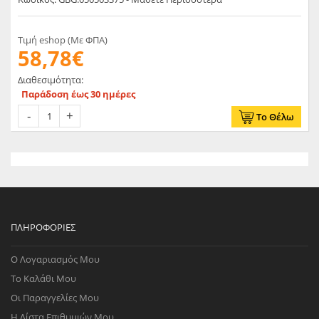
Τιμή eshop (Με ΦΠΑ)
58,78€
Διαθεσιμότητα:
Παράδοση έως 30 ημέρες
Το Θέλω
ΠΛΗΡΟΦΟΡΊΕΣ
Ο Λογαριασμός Μου
Το Καλάθι Μου
Οι Παραγγελίες Μου
Η Λίστα Επιθυμιών Μου