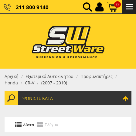
0
211 800 9140
0,00 €
ΚΑΘΑΡΌ ΣΎΝΟΛΟ:
0,00 €
ΤΕΛΙΚΌ ΣΎΝΟΛΟ:
Αρχική
Εξωτερικό Αυτοκινήτου
Προφυλακτήρες
/
/
/
Honda
CR-V
(2007 - 2010)
/
/
ΨΩΝΊΣΤΕ ΚΑΤΆ
Πλέγμα
Λίστα