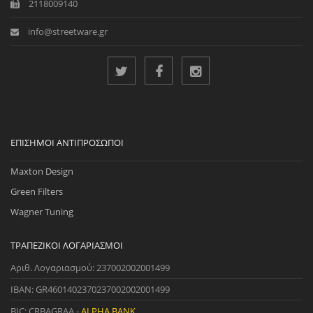
2118009140
info@streetware.gr
ΕΠΊΣΗΜΟΙ ΑΝΤΙΠΡΌΣΩΠΟΙ
Maxton Design
Green Filters
Wagner Tuning
ΤΡΑΠΕΖΙΚΟΊ ΛΟΓΑΡΙΑΣΜΟΊ
Αριθ. Λογαριασμού: 237002002001499
IBAN: GR4601402370237002002001499
BIC: CRBAGRAA -
ALPHA BANK