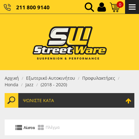
0
211 800 9140
0,00 €
ΚΑΘΑΡΌ ΣΎΝΟΛΟ:
0,00 €
ΤΕΛΙΚΌ ΣΎΝΟΛΟ:
Αρχική
Εξωτερικό Αυτοκινήτου
Προφυλακτήρες
/
/
/
Honda
Jazz
(2018 - 2020)
/
/
ΨΩΝΊΣΤΕ ΚΑΤΆ
Πλέγμα
Λίστα