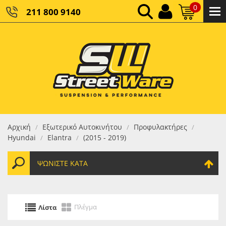
0
211 800 9140
0,00 €
ΚΑΘΑΡΌ ΣΎΝΟΛΟ:
0,00 €
ΤΕΛΙΚΌ ΣΎΝΟΛΟ:
Αρχική
Εξωτερικό Αυτοκινήτου
Προφυλακτήρες
/
/
/
Hyundai
Elantra
(2015 - 2019)
/
/
ΨΩΝΊΣΤΕ ΚΑΤΆ
Πλέγμα
Λίστα