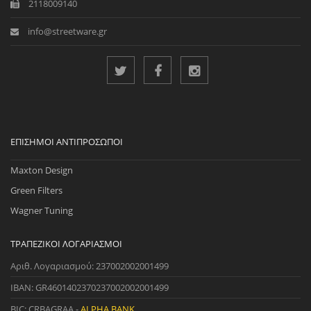
2118009140
info@streetware.gr
ΕΠΊΣΗΜΟΙ ΑΝΤΙΠΡΌΣΩΠΟΙ
Maxton Design
Green Filters
Wagner Tuning
ΤΡΑΠΕΖΙΚΟΊ ΛΟΓΑΡΙΑΣΜΟΊ
Αριθ. Λογαριασμού: 237002002001499
IBAN: GR4601402370237002002001499
BIC: CRBAGRAA -
ALPHA BANK