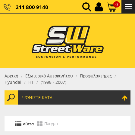
0
211 800 9140
0,00 €
ΚΑΘΑΡΌ ΣΎΝΟΛΟ:
0,00 €
ΤΕΛΙΚΌ ΣΎΝΟΛΟ:
Αρχική
Εξωτερικό Αυτοκινήτου
Προφυλακτήρες
/
/
/
Hyundai
Η1
(1998 - 2007)
/
/
ΨΩΝΊΣΤΕ ΚΑΤΆ
Πλέγμα
Λίστα