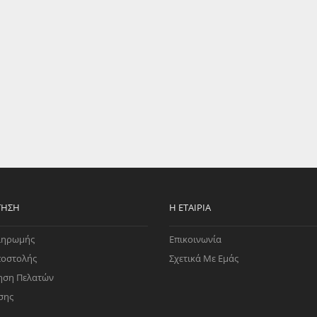
EGATE
ΚΆΛΥΜΜΑ
ULT
CUPRA
ΊΑ ΒΕΝΖΊΝΗΣ
ΨΕΥΤΟΚΆΠΑΚΟΥ
ΤΗΣ ΥΠΟΠΊΕΣΗΣ
ΒΆΣΕΙΣ ΜΗΧΑΝΉΣ
O)
ΊΑ ΝΕΡΟΎ
ΤΗΣΗ
Η ΕΤΑΙΡΊΑ
ληρωμής
Επικοινωνία
ποστολής
Σχετικά Με Εμάς
ηση Πελατών
σης