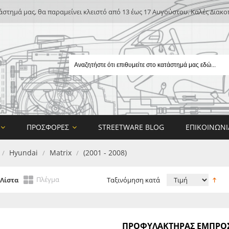
άστημά μας, θα παραμείνει κλειστό από 13 έως 17 Αυγούστου. Καλές Διακο
ΠΡΟΣΦΟΡΈΣ
STREETWARE BLOG
ΕΠΙΚΟΙΝΩΝΊ
Hyundai
Matrix
(2001 - 2008)
/
/
/
Πλέγμα
Λίστα
Ταξινόμηση κατά
E
ΠΡΟΦΥΛΑΚΤΗΡΑΣ ΕΜΠΡΟΣ 
ON DESIGN