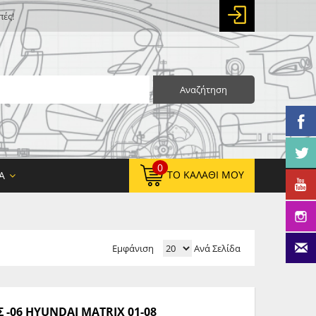
πές!
Αναζήτηση
0
ΤΟ ΚΑΛΆΘΙ ΜΟΥ
Α
Εμφάνιση
Ανά Σελίδα
0,00 €
ΚΑΘΑΡΌ ΣΎΝΟΛΟ:
0,00 €
ΤΕΛΙΚΌ ΣΎΝΟΛΟ:
-06 HYUNDAI MATRIX 01-08