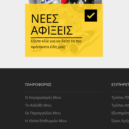
WAST
RENA
ΝΈΕΣ
ΑΝΤΛ
ΛΕΊΠ
ΑΦΊΞΕΙΣ
(TURB
Κάντε κλίκ για να δείτε τα πιο
ΑΝΤΛ
πρόσφατα είδη μας!
ΠΛΗΡΟΦΟΡΊΕΣ
ΕΞΥΠΗΡΈ
Ο Λογαριασμός Μου
Τρόποι Π
Το Καλάθι Μου
Τρόποι Α
Οι Παραγγελίες Μου
Εξυπηρέτ
Η Λίστα Επιθυμιών Μου
Όροι Χρή