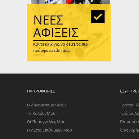
WAST
RENA
ΝΈΕΣ
ΑΝΤΛ
ΛΕΊΠ
ΑΦΊΞΕΙΣ
(TURB
Κάντε κλίκ για να δείτε τα πιο
ΑΝΤΛ
πρόσφατα είδη μας!
ΠΛΗΡΟΦΟΡΊΕΣ
ΕΞΥΠΗΡΈ
Ο Λογαριασμός Μου
Τρόποι Π
Το Καλάθι Μου
Τρόποι Α
Οι Παραγγελίες Μου
Εξυπηρέτ
Η Λίστα Επιθυμιών Μου
Όροι Χρή