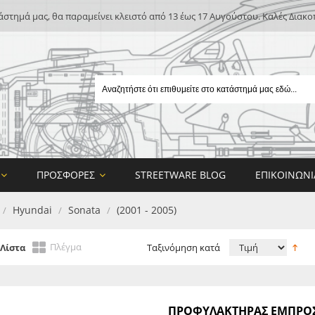
άστημά μας, θα παραμείνει κλειστό από 13 έως 17 Αυγούστου. Καλές Διακο
ΠΡΟΣΦΟΡΈΣ
STREETWARE BLOG
ΕΠΙΚΟΙΝΩΝΊ
Hyundai
Sonata
(2001 - 2005)
/
/
/
Πλέγμα
Λίστα
Ταξινόμηση κατά
E
ΠΡΟΦΥΛΑΚΤΗΡΑΣ ΕΜΠΡΟΣ 
ON DESIGN