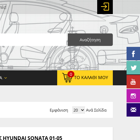
πές!
Αναζήτηση
0
ΤΟ ΚΑΛΆΘΙ ΜΟΥ
Α
Εμφάνιση
Ανά Σελίδα
0,00 €
ΚΑΘΑΡΌ ΣΎΝΟΛΟ:
0,00 €
ΤΕΛΙΚΌ ΣΎΝΟΛΟ:
HYUNDAI SONATA 01-05