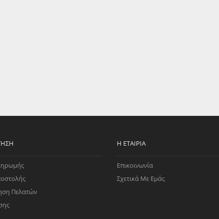
EGATE
ΚΆΛΥΜΜΑ
ULT
CUPRA
ΊΑ ΒΕΝΖΊΝΗΣ
ΨΕΥΤΟΚΆΠΑΚΟΥ
ΤΗΣ ΥΠΟΠΊΕΣΗΣ
ΒΆΣΕΙΣ ΜΗΧΑΝΉΣ
O)
ΊΑ ΝΕΡΟΎ
ΤΗΣΗ
Η ΕΤΑΙΡΊΑ
ληρωμής
Επικοινωνία
ποστολής
Σχετικά Με Εμάς
ηση Πελατών
σης