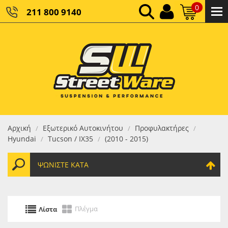
0
211 800 9140
0,00 €
ΚΑΘΑΡΌ ΣΎΝΟΛΟ:
0,00 €
ΤΕΛΙΚΌ ΣΎΝΟΛΟ:
Αρχική
Εξωτερικό Αυτοκινήτου
Προφυλακτήρες
/
/
/
Hyundai
Tucson / IX35
(2010 - 2015)
/
/
ΨΩΝΊΣΤΕ ΚΑΤΆ
Πλέγμα
Λίστα