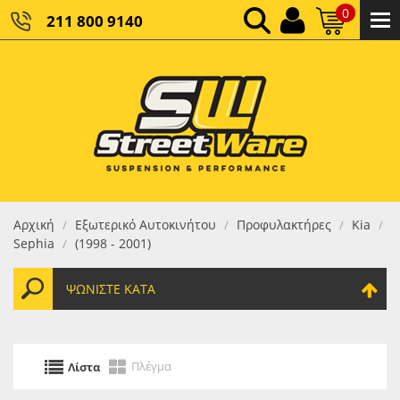
0
211 800 9140
0,00 €
ΚΑΘΑΡΌ ΣΎΝΟΛΟ:
0,00 €
ΤΕΛΙΚΌ ΣΎΝΟΛΟ:
Αρχική
Εξωτερικό Αυτοκινήτου
Προφυλακτήρες
Kia
/
/
/
/
Sephia
(1998 - 2001)
/
ΨΩΝΊΣΤΕ ΚΑΤΆ
Πλέγμα
Λίστα