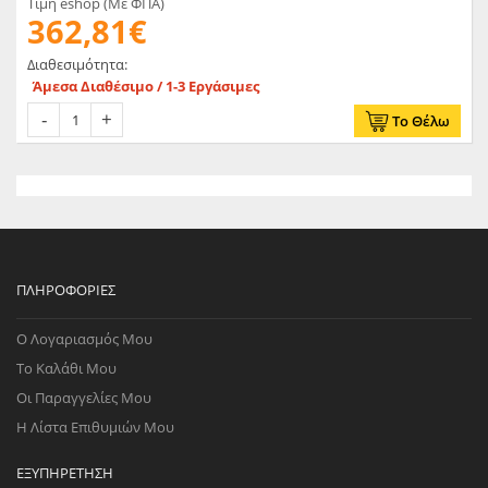
Τιμή eshop (Με ΦΠΑ)
362,81€
Διαθεσιμότητα:
Άμεσα Διαθέσιμο / 1-3 Εργάσιμες
Το Θέλω
ΠΛΗΡΟΦΟΡΊΕΣ
Ο Λογαριασμός Μου
Το Καλάθι Μου
Οι Παραγγελίες Μου
Η Λίστα Επιθυμιών Μου
ΕΞΥΠΗΡΈΤΗΣΗ