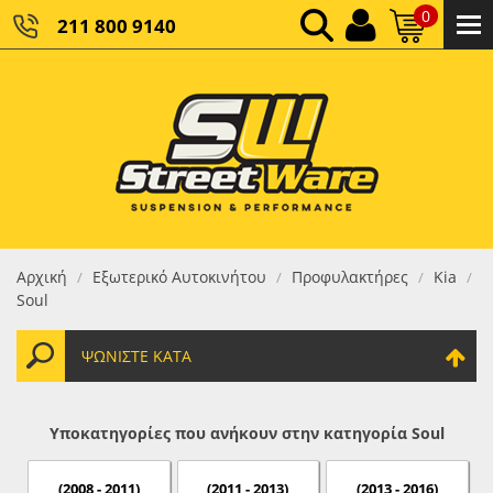
0
211 800 9140
0,00 €
ΚΑΘΑΡΌ ΣΎΝΟΛΟ:
0,00 €
ΤΕΛΙΚΌ ΣΎΝΟΛΟ:
Αρχική
Εξωτερικό Αυτοκινήτου
Προφυλακτήρες
Kia
/
/
/
/
Soul
ΨΩΝΊΣΤΕ ΚΑΤΆ
Υποκατηγορίες που ανήκουν στην κατηγορία Soul
(2008 - 2011)
(2011 - 2013)
(2013 - 2016)