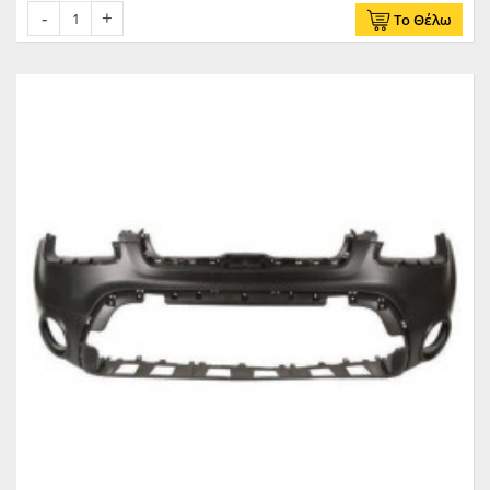
Το Θέλω