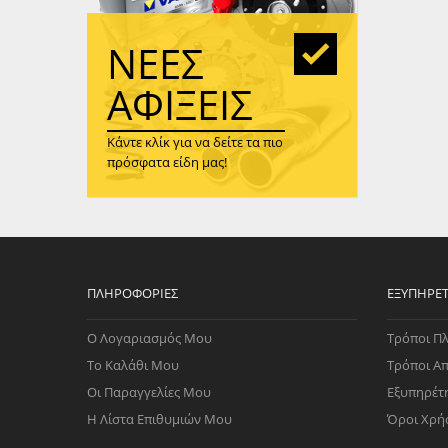
WAST
RENA
ΝΈΕΣ
ΑΝΤΛ
ΛΕΊΠ
ΑΦΊΞΕΙΣ
(TURB
Κάντε κλίκ για να δείτε τα πιο
ΑΝΤΛ
πρόσφατα είδη μας!
ΠΛΗΡΟΦΟΡΊΕΣ
ΕΞΥΠΗΡΈ
Ο Λογαριασμός Μου
Τρόποι Π
Το Καλάθι Μου
Τρόποι Α
Οι Παραγγελίες Μου
Εξυπηρέτ
Η Λίστα Επιθυμιών Μου
Όροι Χρή