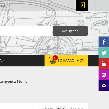
πές!
Αναζήτηση
0
ΤΟ ΚΑΛΆΘΙ ΜΟΥ
Α
ατηγορία Stonic
0,00 €
ΚΑΘΑΡΌ ΣΎΝΟΛΟ:
0,00 €
ΤΕΛΙΚΌ ΣΎΝΟΛΟ: