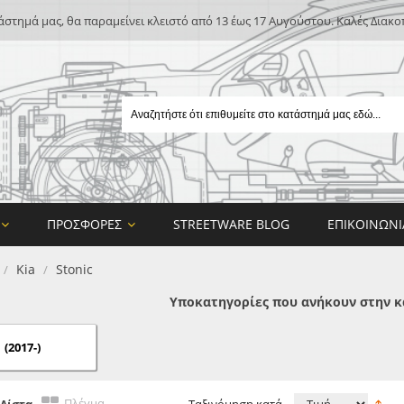
άστημά μας, θα παραμείνει κλειστό από 13 έως 17 Αυγούστου. Καλές Διακο
ΠΡΟΣΦΟΡΈΣ
STREETWARE BLOG
ΕΠΙΚΟΙΝΩΝΊ
Kia
Stonic
/
/
Υποκατηγορίες που ανήκουν στην κ
(2017-)
E
ON DESIGN
Πλέγμα
Λίστα