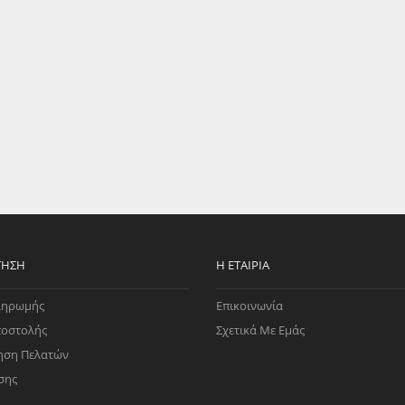
EGATE
ΚΆΛΥΜΜΑ
ULT
CUPRA
ΊΑ ΒΕΝΖΊΝΗΣ
ΨΕΥΤΟΚΆΠΑΚΟΥ
ΤΗΣ ΥΠΟΠΊΕΣΗΣ
ΒΆΣΕΙΣ ΜΗΧΑΝΉΣ
O)
ΊΑ ΝΕΡΟΎ
ΤΗΣΗ
Η ΕΤΑΙΡΊΑ
ληρωμής
Επικοινωνία
ποστολής
Σχετικά Με Εμάς
ηση Πελατών
σης