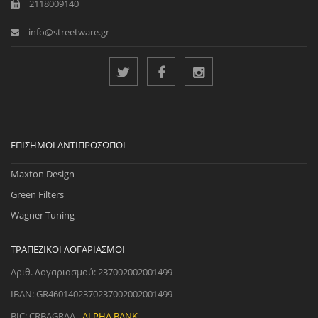
2118009140
info@streetware.gr
ΕΠΊΣΗΜΟΙ ΑΝΤΙΠΡΌΣΩΠΟΙ
Maxton Design
Green Filters
Wagner Tuning
ΤΡΑΠΕΖΙΚΟΊ ΛΟΓΑΡΙΑΣΜΟΊ
Αριθ. Λογαριασμού: 237002002001499
IBAN: GR4601402370237002002001499
BIC: CRBAGRAA -
ALPHA BANK