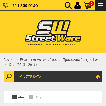
0
211 800 9140
0,00 €
ΚΑΘΑΡΌ ΣΎΝΟΛΟ:
0,00 €
ΤΕΛΙΚΌ ΣΎΝΟΛΟ:
Αρχική
Εξωτερικό Αυτοκινήτου
Προφυλακτήρες
Lexus
/
/
/
IS
(2013 - 2016)
/
/
ΨΩΝΊΣΤΕ ΚΑΤΆ
Πλέγμα
Λίστα