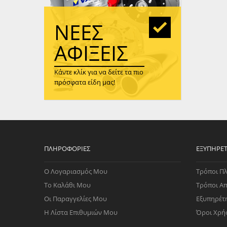
WAST
RENA
ΝΈΕΣ
ΑΝΤΛ
ΛΕΊΠ
ΑΦΊΞΕΙΣ
(TURB
Κάντε κλίκ για να δείτε τα πιο
ΑΝΤΛ
πρόσφατα είδη μας!
ΠΛΗΡΟΦΟΡΊΕΣ
ΕΞΥΠΗΡΈ
Ο Λογαριασμός Μου
Τρόποι Π
Το Καλάθι Μου
Τρόποι Α
Οι Παραγγελίες Μου
Εξυπηρέτ
Η Λίστα Επιθυμιών Μου
Όροι Χρή