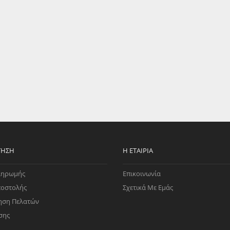
EGATE
ΚΆΛΥΜΜΑ
ULT
CUPRA
ΊΑ ΒΕΝΖΊΝΗΣ
ΨΕΥΤΟΚΆΠΑΚΟΥ
ΤΗΣ ΥΠΟΠΊΕΣΗΣ
ΒΆΣΕΙΣ ΜΗΧΑΝΉΣ
O)
ΊΑ ΝΕΡΟΎ
ΤΗΣΗ
Η ΕΤΑΙΡΊΑ
ληρωμής
Επικοινωνία
ποστολής
Σχετικά Με Εμάς
ηση Πελατών
σης