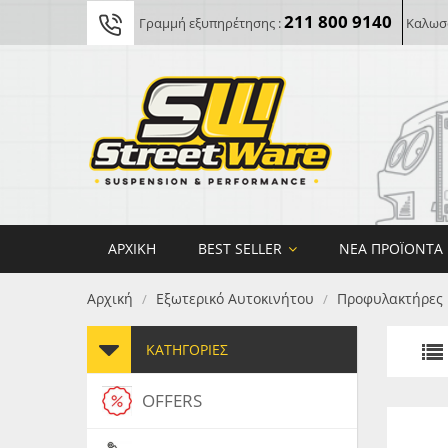
211 800 9140
Γραμμή εξυπηρέτησης :
Καλωσο
ΑΡΧΙΚΉ
BEST SELLER
ΝΈΑ ΠΡΟΪΌΝΤΑ
Αρχική
Εξωτερικό Αυτοκινήτου
Προφυλακτήρες
/
/
ΚΑΤΗΓΟΡΊΕΣ
OFFERS
FORG
MAXT