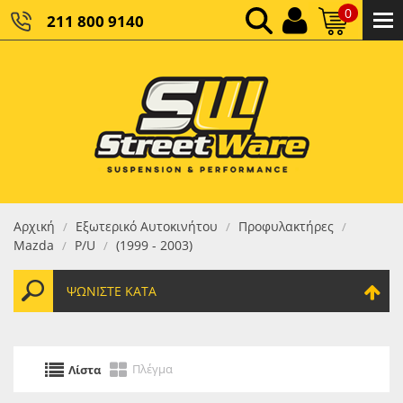
0
211 800 9140
0,00 €
ΚΑΘΑΡΌ ΣΎΝΟΛΟ:
0,00 €
ΤΕΛΙΚΌ ΣΎΝΟΛΟ:
Αρχική
Εξωτερικό Αυτοκινήτου
Προφυλακτήρες
/
/
/
Mazda
P/U
(1999 - 2003)
/
/
ΨΩΝΊΣΤΕ ΚΑΤΆ
Πλέγμα
Λίστα