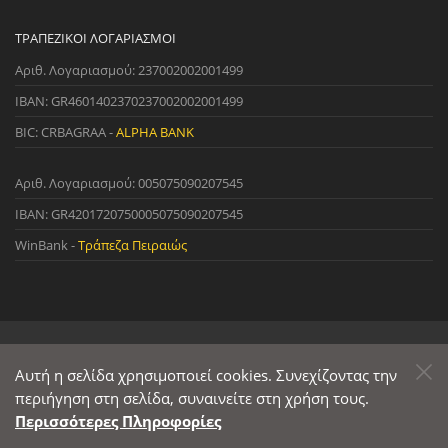
ΤΡΑΠΕΖΙΚΟΊ ΛΟΓΑΡΙΑΣΜΟΊ
Αριθ. Λογαριασμού: 237002002001499
IBAN: GR4601402370237002002001499
BIC: CRBAGRAA -
ALPHA BANK
Αριθ. Λογαριασμού: 005075090207545
IBAN: GR4201720750005075090207545
WinBank -
Τράπεζα Πειραιώς
© 2022 StreetWare. All Rights Reserved. | Designed and Developed
by
Αυτή η σελίδα χρησιμοποιεί cookies. Συνεχίζοντας την
Primesoft
&
CodeCave
περιήγηση στη σελίδα, συναινείτε στη χρήση τους.
Περισσότερες Πληροφορίες