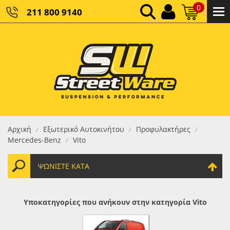
0
211 800 9140
0,00 €
ΚΑΘΑΡΌ ΣΎΝΟΛΟ:
0,00 €
ΤΕΛΙΚΌ ΣΎΝΟΛΟ:
Αρχική
Εξωτερικό Αυτοκινήτου
Προφυλακτήρες
/
/
/
Mercedes-Benz
Vito
/
ΨΩΝΊΣΤΕ ΚΑΤΆ
Υποκατηγορίες που ανήκουν στην κατηγορία Vito