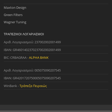
Maxton Design
Green Filters
Wagner Tuning
ΤΡΑΠΕΖΙΚΟΊ ΛΟΓΑΡΙΑΣΜΟΊ
Αριθ. Λογαριασμού: 237002002001499
IBAN: GR4601402370237002002001499
BIC: CRBAGRAA -
ALPHA BANK
Αριθ. Λογαριασμού: 005075090207545
IBAN: GR4201720750005075090207545
WinBank -
Τράπεζα Πειραιώς
© 2022 StreetWare. All Rights Reserved. | Designed and Developed
by