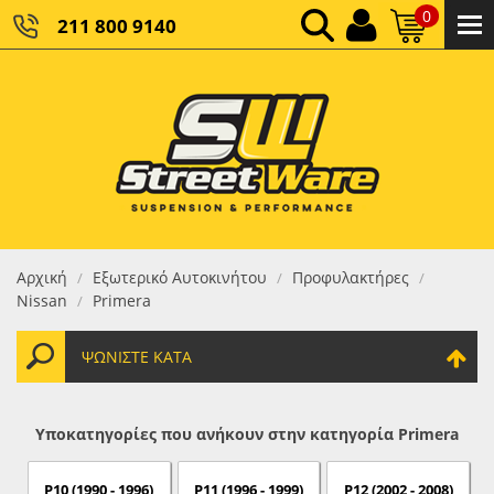
0
211 800 9140
0,00 €
ΚΑΘΑΡΌ ΣΎΝΟΛΟ:
0,00 €
ΤΕΛΙΚΌ ΣΎΝΟΛΟ:
Αρχική
Εξωτερικό Αυτοκινήτου
Προφυλακτήρες
/
/
/
Nissan
Primera
/
ΨΩΝΊΣΤΕ ΚΑΤΆ
Υποκατηγορίες που ανήκουν στην κατηγορία Primera
P10 (1990 - 1996)
P11 (1996 - 1999)
P12 (2002 - 2008)