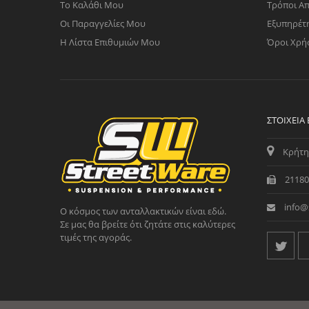
Το Καλάθι Μου
Τρόποι Α
Οι Παραγγελίες Μου
Εξυπηρέτ
Η Λίστα Επιθυμιών Μου
Όροι Χρή
ΣΤΟΙΧΕΊΑ
Κρήτη
21180
info@
Ο κόσμος των ανταλλακτικών είναι εδώ.
Σε μας θα βρείτε ότι ζητάτε στις καλύτερες
τιμές της αγοράς.