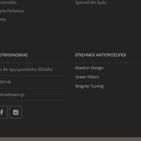
ποστολής
Σχετικά Με Εμάς
ηση Πελατών
σης
 ΕΠΙΚΟΙΝΩΝΊΑΣ
ΕΠΊΣΗΜΟΙ ΑΝΤΙΠΡΌΣΩΠΟΙ
Maxton Design
ς 44, Αργυρούπολη, Ελλάδα
Green Filters
09140
Wagner Tuning
streetware.gr