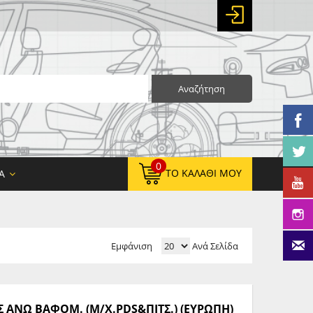
Αναζήτηση
0
ΤΟ ΚΑΛΆΘΙ ΜΟΥ
Α
Εμφάνιση
Ανά Σελίδα
0,00 €
ΚΑΘΑΡΌ ΣΎΝΟΛΟ:
0,00 €
ΤΕΛΙΚΌ ΣΎΝΟΛΟ:
ΑΝΩ ΒΑΦΟΜ. (Μ/Χ.PDS&ΠΙΤΣ.) (ΕΥΡΩΠΗ)