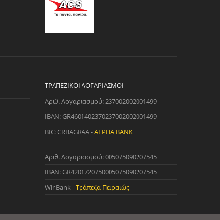
ΤΡΑΠΕΖΙΚΟΊ ΛΟΓΑΡΙΑΣΜΟΊ
Αριθ. Λογαριασμού: 237002002001499
IBAN: GR4601402370237002002001499
BIC: CRBAGRAA -
ALPHA BANK
Αριθ. Λογαριασμού: 005075090207545
IBAN: GR4201720750005075090207545
WinBank -
Τράπεζα Πειραιώς