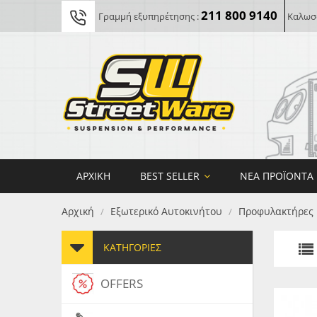
211 800 9140
Γραμμή εξυπηρέτησης :
Καλωσο
ΑΡΧΙΚΉ
BEST SELLER
ΝΈΑ ΠΡΟΪΌΝΤΑ
Αρχική
Εξωτερικό Αυτοκινήτου
Προφυλακτήρες
/
/
ΚΑΤΗΓΟΡΊΕΣ
OFFERS
FORG
MAXT