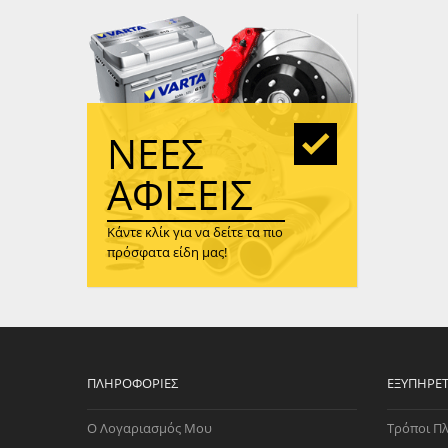
WAST
RENA
ΑΝΤΛ
ΛΕΊΠ
(TURB
ΝΈΕΣ
ΑΝΤΛ
ΑΦΊΞΕΙΣ
Κάντε κλίκ για να δείτε τα πιο
πρόσφατα είδη μας!
ΠΛΗΡΟΦΟΡΊΕΣ
ΕΞΥΠΗΡΈ
Ο Λογαριασμός Μου
Τρόποι Π