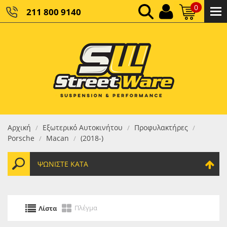
0
211 800 9140
0,00 €
ΚΑΘΑΡΌ ΣΎΝΟΛΟ:
0,00 €
ΤΕΛΙΚΌ ΣΎΝΟΛΟ:
Αρχική
Εξωτερικό Αυτοκινήτου
Προφυλακτήρες
/
/
/
Porsche
Macan
(2018-)
/
/
ΨΩΝΊΣΤΕ ΚΑΤΆ
Πλέγμα
Λίστα