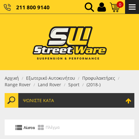
0
211 800 9140
0,00 €
ΚΑΘΑΡΌ ΣΎΝΟΛΟ:
0,00 €
ΤΕΛΙΚΌ ΣΎΝΟΛΟ:
Αρχική
Εξωτερικό Αυτοκινήτου
Προφυλακτήρες
/
/
/
Range Rover
Land Rover
Sport
(2018-)
/
/
/
ΨΩΝΊΣΤΕ ΚΑΤΆ
Πλέγμα
Λίστα