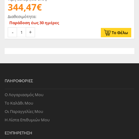
344,47€
Διαθεσιμότητα:
Παράδοση έως 30 ημέρες
Το Θέλω
ΠΛΗΡΟΦΟΡΊΕΣ
Ο Λογαριασμός Μου
Το Καλάθι Μου
Οι Παραγγελίες Μου
Η Λίστα Επιθυμιών Μου
ΕΞΥΠΗΡΈΤΗΣΗ