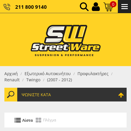
0
211 800 9140
0,00 €
ΚΑΘΑΡΌ ΣΎΝΟΛΟ:
0,00 €
ΤΕΛΙΚΌ ΣΎΝΟΛΟ:
Αρχική
Εξωτερικό Αυτοκινήτου
Προφυλακτήρες
/
/
/
Renault
Twingo
(2007 - 2012)
/
/
ΨΩΝΊΣΤΕ ΚΑΤΆ
Πλέγμα
Λίστα