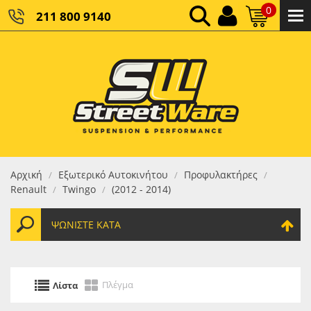
0
211 800 9140
0,00 €
ΚΑΘΑΡΌ ΣΎΝΟΛΟ:
0,00 €
ΤΕΛΙΚΌ ΣΎΝΟΛΟ:
Αρχική
Εξωτερικό Αυτοκινήτου
Προφυλακτήρες
/
/
/
Renault
Twingo
(2012 - 2014)
/
/
ΨΩΝΊΣΤΕ ΚΑΤΆ
Πλέγμα
Λίστα