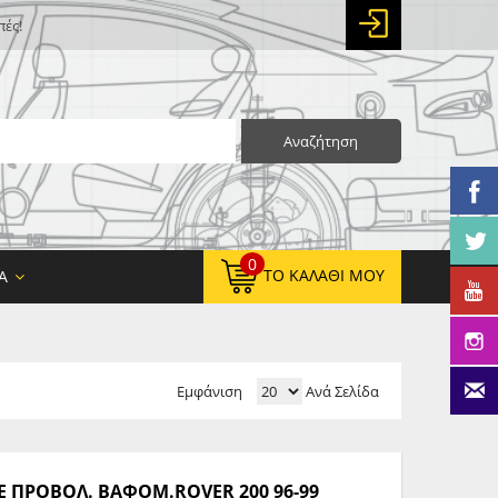
πές!
Αναζήτηση
0
ΤΟ ΚΑΛΆΘΙ ΜΟΥ
Α
Εμφάνιση
Ανά Σελίδα
0,00 €
ΚΑΘΑΡΌ ΣΎΝΟΛΟ:
0,00 €
ΤΕΛΙΚΌ ΣΎΝΟΛΟ:
 ΠΡΟΒΟΛ. ΒΑΦΟΜ.ROVER 200 96-99