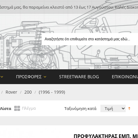
άστημά μας, θα παραμείνει κλειστό από 13 έως 17 Αυγούστου. Καλές Διακο
ΠΡΟΣΦΟΡΈΣ
STREETWARE BLOG
ΕΠΙΚΟΙΝΩΝΊ
Rover
200
(1996 - 1999)
/
/
/
Πλέγμα
Λίστα
Ταξινόμηση κατά
E
ΠΡΟΦΥΛΑΚΤΗΡΑΣ ΕΜΠ. ΜΕ
ON DESIGN