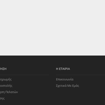
EGATE
ΚΆΛΥΜΜΑ
ULT
CUPRA
ΊΑ ΒΕΝΖΊΝΗΣ
ΨΕΥΤΟΚΆΠΑΚΟΥ
ΤΗΣ ΥΠΟΠΊΕΣΗΣ
ΒΆΣΕΙΣ ΜΗΧΑΝΉΣ
O)
ΊΑ ΝΕΡΟΎ
ΤΗΣΗ
Η ΕΤΑΙΡΊΑ
ληρωμής
Επικοινωνία
ποστολής
Σχετικά Με Εμάς
ηση Πελατών
σης