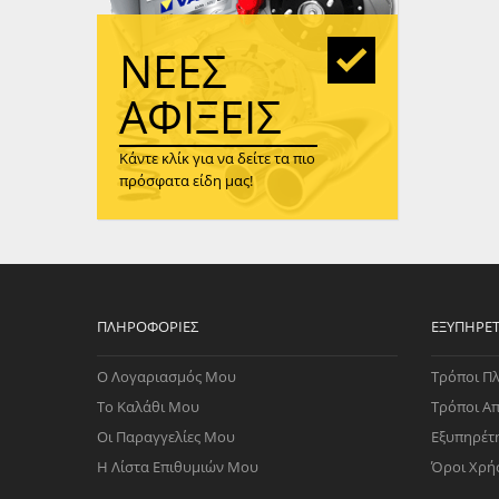
WAST
RENA
ΝΈΕΣ
ΑΝΤΛ
ΛΕΊΠ
ΑΦΊΞΕΙΣ
(TURB
Κάντε κλίκ για να δείτε τα πιο
ΑΝΤΛ
πρόσφατα είδη μας!
ΠΛΗΡΟΦΟΡΊΕΣ
ΕΞΥΠΗΡΈ
Ο Λογαριασμός Μου
Τρόποι Π
Το Καλάθι Μου
Τρόποι Α
Οι Παραγγελίες Μου
Εξυπηρέτ
Η Λίστα Επιθυμιών Μου
Όροι Χρή