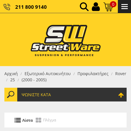
0
211 800 9140
0,00 €
ΚΑΘΑΡΌ ΣΎΝΟΛΟ:
0,00 €
ΤΕΛΙΚΌ ΣΎΝΟΛΟ:
Αρχική
Εξωτερικό Αυτοκινήτου
Προφυλακτήρες
Rover
/
/
/
25
(2000 - 2005)
/
/
ΨΩΝΊΣΤΕ ΚΑΤΆ
Πλέγμα
Λίστα