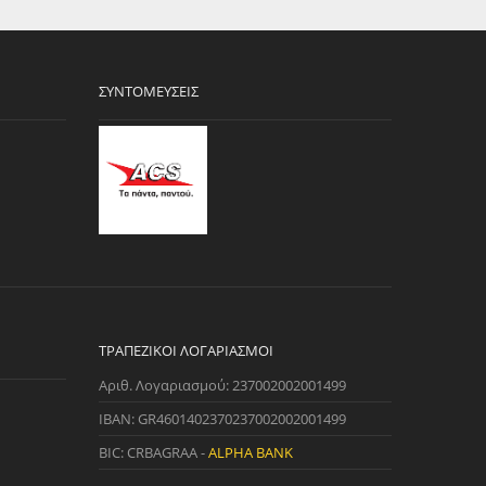
ΣΥΝΤΟΜΕΎΣΕΙΣ
ΤΡΑΠΕΖΙΚΟΊ ΛΟΓΑΡΙΑΣΜΟΊ
Αριθ. Λογαριασμού: 237002002001499
IBAN: GR4601402370237002002001499
BIC: CRBAGRAA -
ALPHA BANK