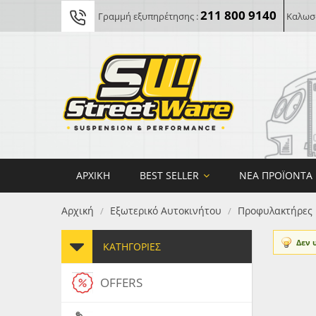
211 800 9140
Γραμμή εξυπηρέτησης :
Καλωσο
ΑΡΧΙΚΉ
BEST SELLER
ΝΈΑ ΠΡΟΪΌΝΤΑ
Αρχική
Εξωτερικό Αυτοκινήτου
Προφυλακτήρες
/
/
Δεν 
ΚΑΤΗΓΟΡΊΕΣ
OFFERS
FORG
MAXT