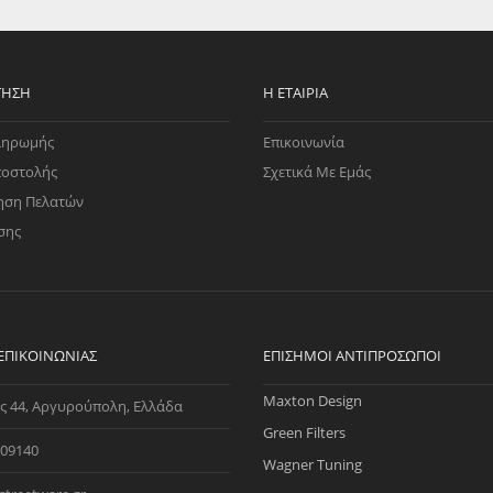
EGATE
ΚΆΛΥΜΜΑ
ULT
CUPRA
ΊΑ ΒΕΝΖΊΝΗΣ
ΨΕΥΤΟΚΆΠΑΚΟΥ
ΤΗΣ ΥΠΟΠΊΕΣΗΣ
ΒΆΣΕΙΣ ΜΗΧΑΝΉΣ
ΤΗΣΗ
Η ΕΤΑΙΡΊΑ
O)
ληρωμής
Επικοινωνία
ΊΑ ΝΕΡΟΎ
ποστολής
Σχετικά Με Εμάς
ηση Πελατών
σης
 ΕΠΙΚΟΙΝΩΝΊΑΣ
ΕΠΊΣΗΜΟΙ ΑΝΤΙΠΡΌΣΩΠΟΙ
Maxton Design
ς 44, Αργυρούπολη, Ελλάδα
Green Filters
09140
Wagner Tuning