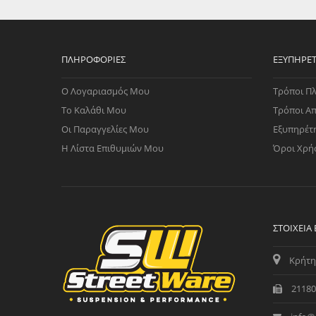
WAST
RENA
ΑΝΤΛ
ΛΕΊΠ
ΠΛΗΡΟΦΟΡΊΕΣ
ΕΞΥΠΗΡΈ
(TURB
Ο Λογαριασμός Μου
Τρόποι Π
ΑΝΤΛ
Το Καλάθι Μου
Τρόποι Α
Οι Παραγγελίες Μου
Εξυπηρέτ
Η Λίστα Επιθυμιών Μου
Όροι Χρή
ΣΤΟΙΧΕΊΑ
Κρήτη
21180