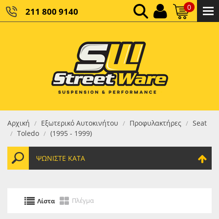
0
211 800 9140
0,00 €
ΚΑΘΑΡΌ ΣΎΝΟΛΟ:
0,00 €
ΤΕΛΙΚΌ ΣΎΝΟΛΟ:
Αρχική
Εξωτερικό Αυτοκινήτου
Προφυλακτήρες
Seat
/
/
/
Toledo
(1995 - 1999)
/
/
ΨΩΝΊΣΤΕ ΚΑΤΆ
Πλέγμα
Λίστα