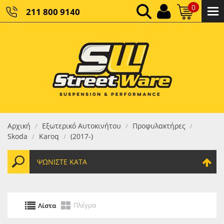
0
211 800 9140
0,00 €
ΚΑΘΑΡΌ ΣΎΝΟΛΟ:
0,00 €
ΤΕΛΙΚΌ ΣΎΝΟΛΟ:
Αρχική
Εξωτερικό Αυτοκινήτου
Προφυλακτήρες
/
/
/
Skoda
Karoq
(2017-)
/
/
ΨΩΝΊΣΤΕ ΚΑΤΆ
Πλέγμα
Λίστα