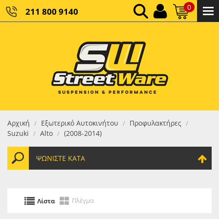
0
211 800 9140
0,00 €
ΚΑΘΑΡΌ ΣΎΝΟΛΟ:
0,00 €
ΤΕΛΙΚΌ ΣΎΝΟΛΟ:
Αρχική
Εξωτερικό Αυτοκινήτου
Προφυλακτήρες
/
/
/
Suzuki
Alto
(2008-2014)
/
/
ΨΩΝΊΣΤΕ ΚΑΤΆ
Πλέγμα
Λίστα