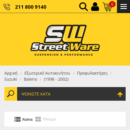
0
211 800 9140
0,00 €
ΚΑΘΑΡΌ ΣΎΝΟΛΟ:
0,00 €
ΤΕΛΙΚΌ ΣΎΝΟΛΟ:
Αρχική
Εξωτερικό Αυτοκινήτου
Προφυλακτήρες
/
/
/
Suzuki
Baleno
(1998 - 2002)
/
/
ΨΩΝΊΣΤΕ ΚΑΤΆ
Πλέγμα
Λίστα